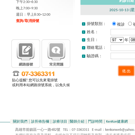
約診日期
下午2:30~6:30
晚上7:00~9:30
2025-10-13 (
週日：早上8:30~12:00
查詢/取消掛號
掛號類別：
複診
姓名：
生日：
年
聯絡電話：
驗證碼：
貼心提醒! 您可以先來電掛號
或利用本站網路掛號系統，以免久候
關於我們
│
診所佈告欄
│
診療項目
│
醫師介紹
│
門診時間
│
KenKon健康網
高雄市前鎮區一心一路482號 TEL：07-3363311 E-mail：kenkonweb@yahoo.com