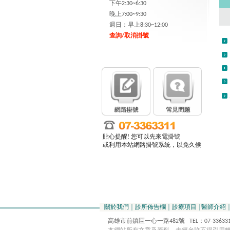
下午2:30~6:30
晚上7:00~9:30
週日：早上8:30~12:00
查詢/取消掛號
貼心提醒! 您可以先來電掛號
或利用本站網路掛號系統，以免久候
關於我們
│
診所佈告欄
│
診療項目
│
醫師介紹
高雄市前鎮區一心一路482號 TEL：07-3363311 E-m