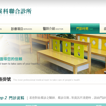
路掛號
The most professional medical team to take care of people's health
若您對欲看診之醫師、看診日期...等資訊不清楚時，請由門診