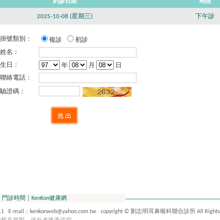
約診日期
時段
2025-10-08 (星期三)
下午診
掛號類別：
複診
初診
姓名：
生日：
年
月
日
聯絡電話：
驗證碼：
│
門診時間
│
KenKon健康網
ail：kenkonweb@yahoo.com.tw copyright © 劉志明耳鼻喉科聯合診所 All Rights R