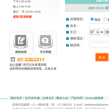
約診日期
下午2:30~6:30
晚上7:00~9:30
2025-10-11 (
週日：早上8:30~12:00
查詢/取消掛號
掛號類別：
複診
姓名：
生日：
年
聯絡電話：
驗證碼：
貼心提醒! 您可以先來電掛號
或利用本站網路掛號系統，以免久候
關於我們
│
診所佈告欄
│
診療項目
│
醫師介紹
│
門診時間
│
KenKon健康網
高雄市前鎮區一心一路482號 TEL：07-3363311 E-mail：kenkonweb@yahoo.com